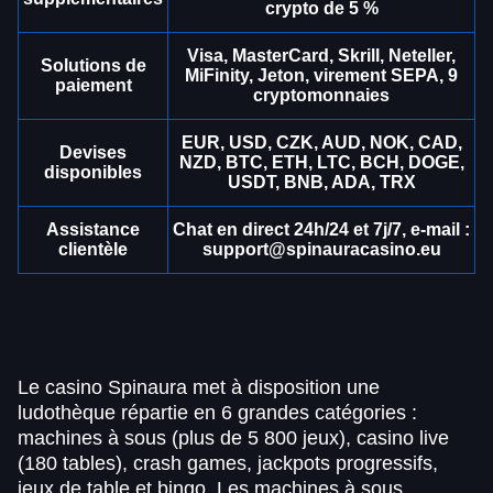
crypto de 5 %
Visa, MasterCard, Skrill, Neteller,
Live Baccarat
Aviator
Gonzo’s Quest
Live Craps
Bustabit
Dead or Alive II
Solutions de
MiFinity, Jeton, virement SEPA, 9
Evolution Gaming
Spribe
NetEnt
Evolution Gaming
Independent
NetEnt
paiement
cryptomonnaies
EUR, USD, CZK, AUD, NOK, CAD,
Devises
NZD, BTC, ETH, LTC, BCH, DOGE,
disponibles
USDT, BNB, ADA, TRX
Assistance
Chat en direct 24h/24 et 7j/7, e-mail :
clientèle
support@spinauracasino.eu
Live Blackjack
Cash or Crash
Starburst
Mega Ball
Boom or Bust
Legacy of Dead
Evolution Gaming
Evolution Gaming
NetEnt
Evolution Gaming
BGaming
Play’n GO
Le casino Spinaura met à disposition une
ludothèque répartie en 6 grandes catégories :
machines à sous (plus de 5 800 jeux), casino live
(180 tables), crash games, jackpots progressifs,
jeux de table et bingo. Les machines à sous