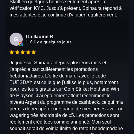
Skrill en quelques heures seulement après la
vérification KYC. Jusqu'à présent, Spinaura répond à
mes attentes et je continue d'y jouer régulièrement.
Guillaume R.
G
116 il y a quelques jours
Je joue sur Spinaura depuis plusieurs mois et
j'apprécie particulièrement les promotions
hebdomadaires. L'offre du mardi avec le code
TUESDAY est celle que j'utilise le plus, notamment
pour les tours gratuits sur Coin Strike: Hold and Win
de Playson. J'ai également atteint récemment le
niveau Argent du programme de cashback, ce qui m'a
permis de récupérer une partie de mes pertes avec un
wagering très abordable de x5. Les promotions sont
réellement créditées comme annoncé. Mon seul
souhait serait de voir la limite de retrait hebdomadaire