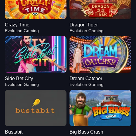
Crazy Time
Dragon Tiger
Evolution Gaming
Evolution Gaming
Side Bet City
Dream Catcher
Evolution Gaming
Evolution Gaming
Bustabit
Big Bass Crash