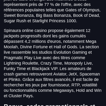
représentent près de 77 % de l'offre, avec des
références populaires telles que Gates of Olympus,
Sweet Bonanza, Big Bass Bonanza, Book of Dead,
Sugar Rush et Starlight Princess 1000.
Spinaura online casino propose également 12
jackpots progressifs dont les gains cumulés
dépassent 4,2 millions d'euros, notamment Mega
Moolah, Divine Fortune et Hall of Gods. La section
live rassemble les studios Evolution Gaming et
Pragmatic Play Live avec des titres comme
Lightning Roulette, Crazy Time, Monopoly Live,
Funky Time et Blackjack VIP. Les amateurs de
crash games retrouveront Aviator, JetX, Spaceman
et Plinko. Grâce aux filtres avancés, il est facile de
rechercher les jeux par fournisseur, RTP, volatilité
ou fonctionnalités comme Megaways, Hold and Win
et Cluster Pays.