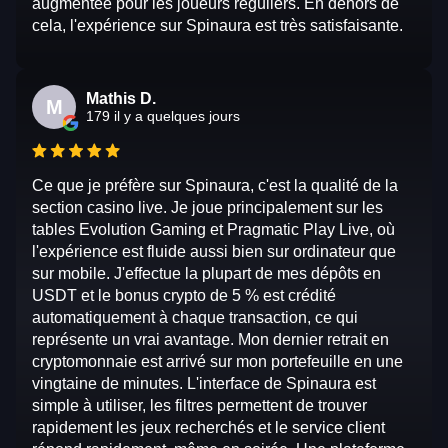
augmentée pour les joueurs réguliers. En dehors de
cela, l'expérience sur Spinaura est très satisfaisante.
Mathis D.
M
179 il y a quelques jours
Ce que je préfère sur Spinaura, c'est la qualité de la
section casino live. Je joue principalement sur les
tables Evolution Gaming et Pragmatic Play Live, où
l'expérience est fluide aussi bien sur ordinateur que
sur mobile. J'effectue la plupart de mes dépôts en
USDT et le bonus crypto de 5 % est crédité
automatiquement à chaque transaction, ce qui
représente un vrai avantage. Mon dernier retrait en
cryptomonnaie est arrivé sur mon portefeuille en une
vingtaine de minutes. L'interface de Spinaura est
simple à utiliser, les filtres permettent de trouver
rapidement les jeux recherchés et le service client