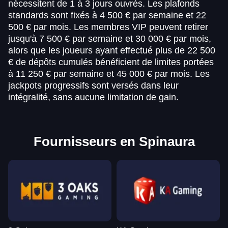
nécessitent de 1 à 3 jours ouvrés. Les plafonds
standards sont fixés à 4 500 € par semaine et 22
500 € par mois. Les membres VIP peuvent retirer
jusqu'à 7 500 € par semaine et 30 000 € par mois,
alors que les joueurs ayant effectué plus de 22 500
€ de dépôts cumulés bénéficient de limites portées
à 11 250 € par semaine et 45 000 € par mois. Les
jackpots progressifs sont versés dans leur
intégralité, sans aucune limitation de gain.
Fournisseurs en Spinaura