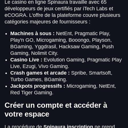
Le casino en ligne Spinaura travaille avec 65
développeurs de jeux certifiés par iTech Labs et
eCOGRA. L'offre de la plateforme couvre plusieurs
catégories majeures de fournisseurs :
Machines à sous :
NetEnt, Pragmatic Play,
Play'n GO, Microgaming, Booongo, Playson,
BGaming, Yggdrasil, Hacksaw Gaming, Push
Gaming, Nolimit City.
Casino Live :
Evolution Gaming, Pragmatic Play
Live, Ezugi, Vivo Gaming.
Crash games et arcade :
Spribe, Smartsoft,
Turbo Games, BGaming.
Jackpots progressifs :
Microgaming, NetEnt,
Red Tiger Gaming.
Créer un compte et accéder à
votre espace
La procédure de
Spinaura inscription
ne prend