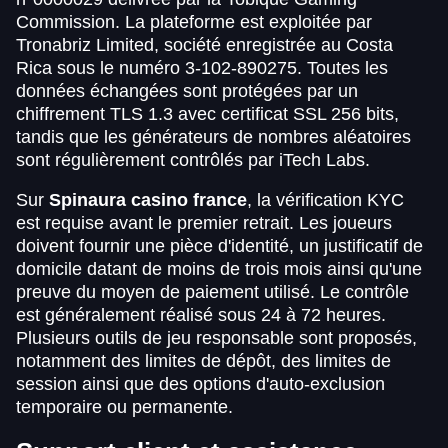
Commission. La plateforme est exploitée par
Tronabriz Limited, société enregistrée au Costa
Rica sous le numéro 3-102-890275. Toutes les
données échangées sont protégées par un
chiffrement TLS 1.3 avec certificat SSL 256 bits,
tandis que les générateurs de nombres aléatoires
sont régulièrement contrôlés par iTech Labs.
Sur
Spinaura casino france
, la vérification KYC
est requise avant le premier retrait. Les joueurs
doivent fournir une pièce d'identité, un justificatif de
domicile datant de moins de trois mois ainsi qu'une
preuve du moyen de paiement utilisé. Le contrôle
est généralement réalisé sous 24 à 72 heures.
Plusieurs outils de jeu responsable sont proposés,
notamment des limites de dépôt, des limites de
session ainsi que des options d'auto-exclusion
temporaire ou permanente.