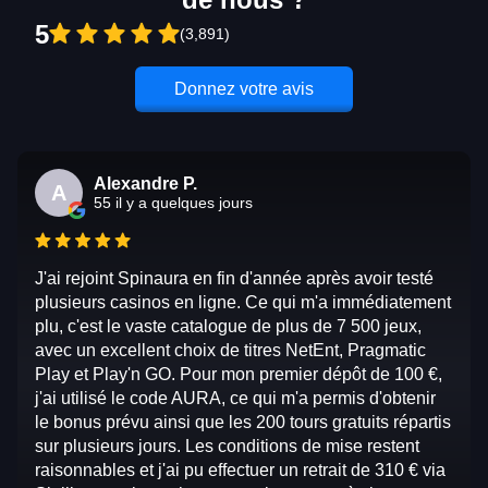
5
(3,891)
Donnez votre avis
Alexandre P.
A
55 il y a quelques jours
J'ai rejoint Spinaura en fin d'année après avoir testé
plusieurs casinos en ligne. Ce qui m'a immédiatement
plu, c'est le vaste catalogue de plus de 7 500 jeux,
avec un excellent choix de titres NetEnt, Pragmatic
Play et Play'n GO. Pour mon premier dépôt de 100 €,
j'ai utilisé le code AURA, ce qui m'a permis d'obtenir
le bonus prévu ainsi que les 200 tours gratuits répartis
sur plusieurs jours. Les conditions de mise restent
raisonnables et j'ai pu effectuer un retrait de 310 € via