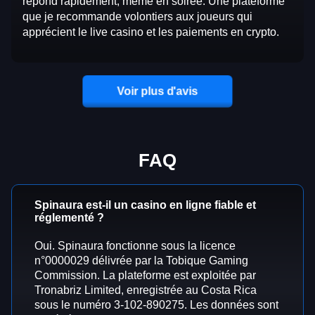
répond rapidement, même en soirée. Une plateforme
que je recommande volontiers aux joueurs qui
apprécient le live casino et les paiements en crypto.
Voir plus d'avis
FAQ
Spinaura est-il un casino en ligne fiable et
réglementé ?
Oui. Spinaura fonctionne sous la licence
n°0000029 délivrée par la Tobique Gaming
Commission. La plateforme est exploitée par
Tronabriz Limited, enregistrée au Costa Rica
sous le numéro 3-102-890275. Les données sont